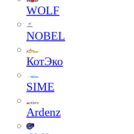
WOLF
NOBEL
КотЭко
SIME
Ardenz