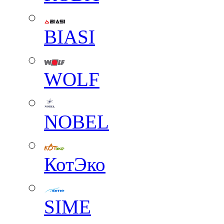
BIASI
WOLF
NOBEL
КотЭко
SIME