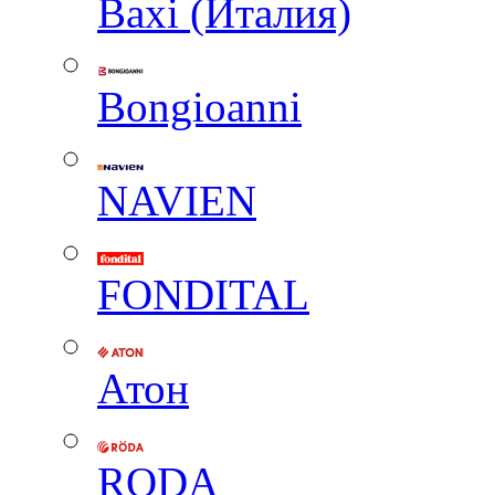
Baxi (Италия)
Вongioanni
NAVIEN
FONDITAL
Атон
RODA