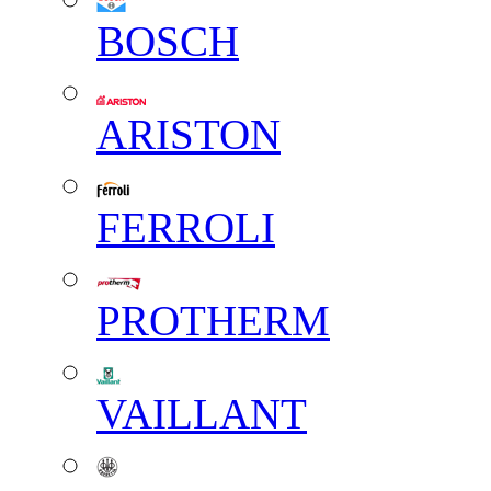
BOSCH
ARISTON
FERROLI
PROTHERM
VAILLANT