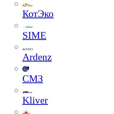
КотЭко
SIME
Ardenz
СМЗ
Kliver