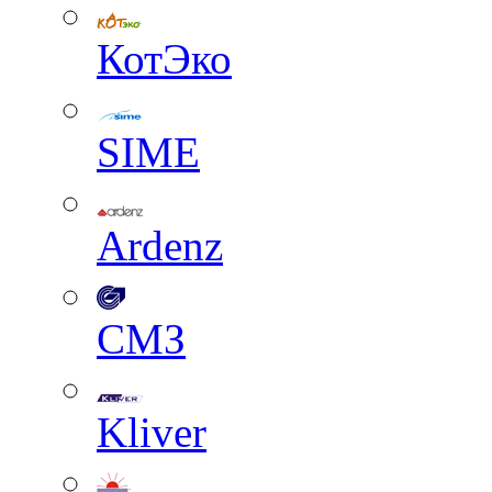
КотЭко
SIME
Ardenz
СМЗ
Kliver