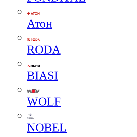
Атон
RODA
BIASI
WOLF
NOBEL