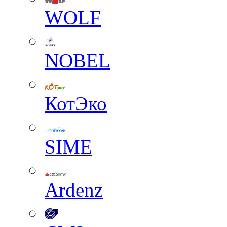
WOLF
NOBEL
КотЭко
SIME
Ardenz