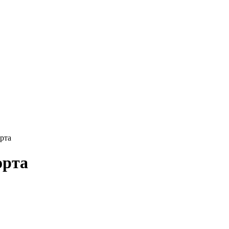
рта
орта