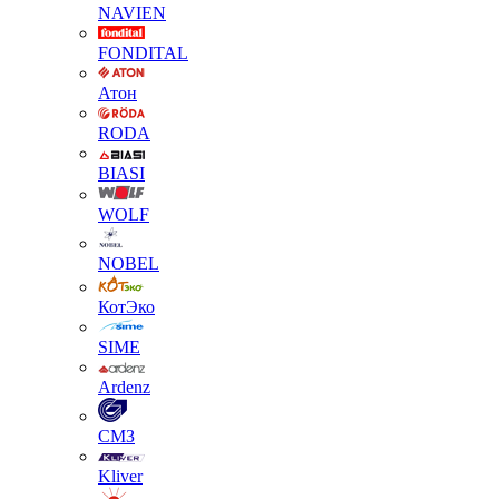
NAVIEN
FONDITAL
Атон
RODA
BIASI
WOLF
NOBEL
КотЭко
SIME
Ardenz
СМЗ
Kliver