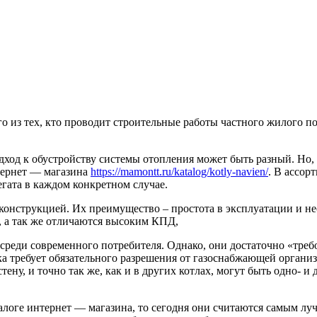
о из тех, кто проводит строительные работы частного жилого по
ход к обустройству системы отопления может быть разный. Но, 
тернет — магазина
https://mamontt.ru/katalog/kotly-navien/
. В ассор
гата в каждом конкретном случае.
конструкцией. Их преимущество – простота в эксплуатации и н
, а так же отличаются высоким КПД,
реди современного потребителя. Однако, они достаточно «требов
а требует обязательного разрешения от газоснабжающей организ
тену, и точно так же, как и в других котлах, могут быть одно- 
алоге интернет — магазина, то сегодня они считаются самым лу