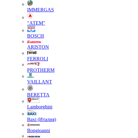
IMMERGAS
"АТЕМ"
BOSCH
ARISTON
FERROLI
PROTHERM
VAILLANT
BERETTA
Lamborghini
Baxi (Италия)
Вongioanni