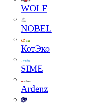
WOLF
NOBEL
КотЭко
SIME
Ardenz