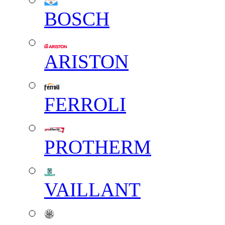
BOSCH
ARISTON
FERROLI
PROTHERM
VAILLANT