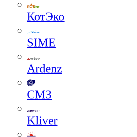
КотЭко
SIME
Ardenz
СМЗ
Kliver