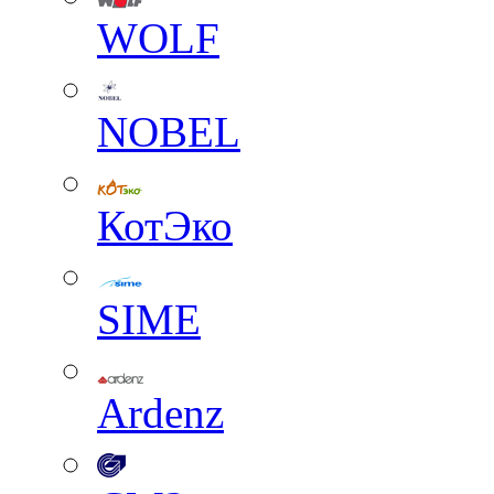
WOLF
NOBEL
КотЭко
SIME
Ardenz