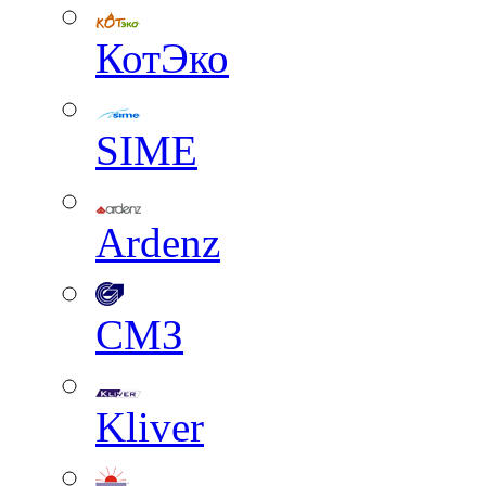
КотЭко
SIME
Ardenz
СМЗ
Kliver