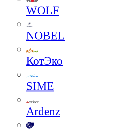
WOLF
NOBEL
КотЭко
SIME
Ardenz