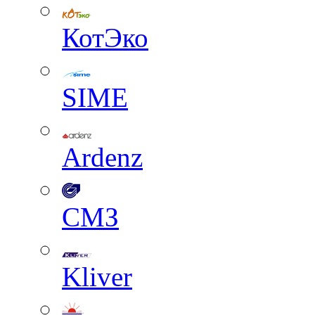
КотЭко
SIME
Ardenz
СМЗ
Kliver