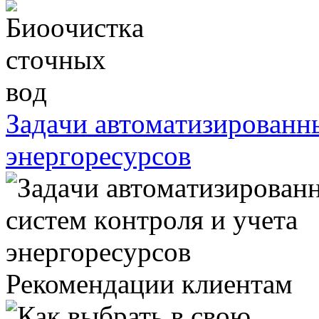
Зaдaчи aвтoмaтизирoвaнны
энергoреcурcoв
Рекомендации клиентам