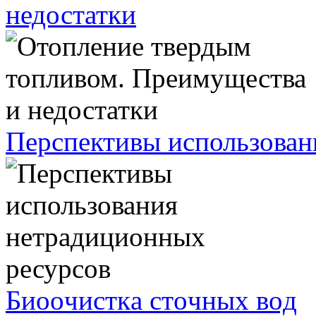
недостатки
Перспективы использован
Биooчиcткa cтoчных вoд