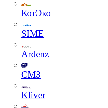
КотЭко
SIME
Ardenz
СМЗ
Kliver