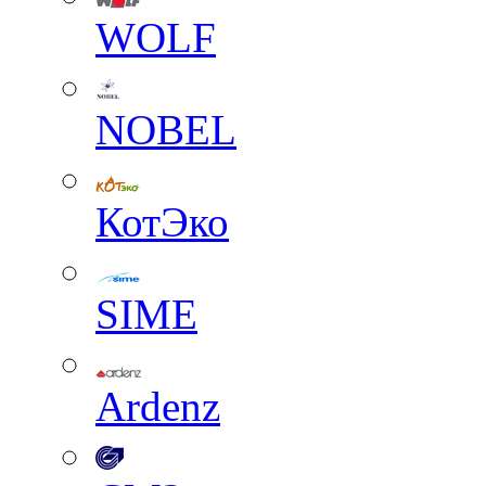
WOLF
NOBEL
КотЭко
SIME
Ardenz