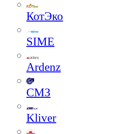
КотЭко
SIME
Ardenz
СМЗ
Kliver