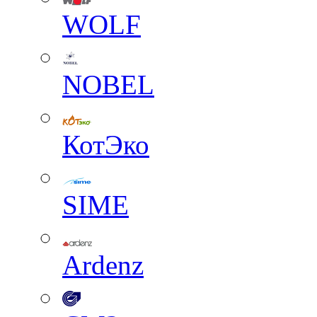
WOLF
NOBEL
КотЭко
SIME
Ardenz