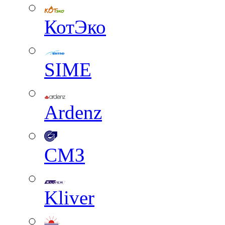
КотЭко
SIME
Ardenz
СМЗ
Kliver