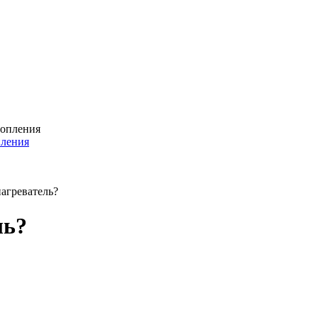
пления
агреватель?
ль?