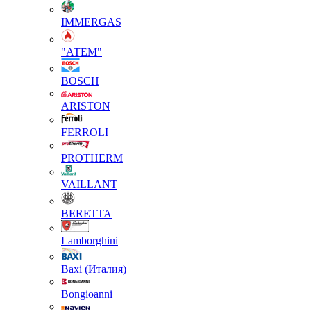
IMMERGAS
"АТЕМ"
BOSCH
ARISTON
FERROLI
PROTHERM
VAILLANT
BERETTA
Lamborghini
Baxi (Италия)
Вongioanni