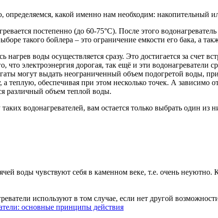
его, определяемся, какой именно нам необходим: накопительный 
агревается постепенно (до 60-75°С). После этого водонагревател
ыборе такого бойлера – это ограничение емкости его бака, а та
ь нагрев воды осуществляется сразу. Это достигается за счет в
о, что электроэнергия дорогая, так ещё и эти водонагреватели с
егаты могут выдать неограниченный объем подогретой воды, при
а теплую, обеспечивая при этом несколько точек. А зависимо от
ся различный объем теплой воды.
аких водонагревателей, вам остается только выбрать один из н
ячей воды чувствуют себя в каменном веке, т.е. очень неуютно. 
реватели используют в том случае, если нет другой возможности
атели: основные принципы действия