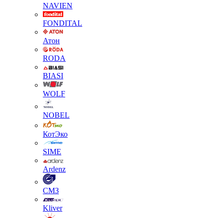
NAVIEN
FONDITAL
Атон
RODA
BIASI
WOLF
NOBEL
КотЭко
SIME
Ardenz
СМЗ
Kliver