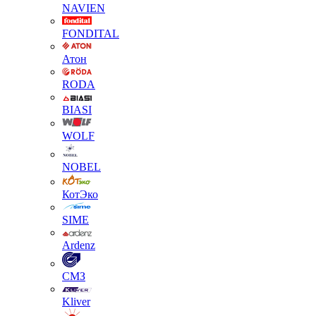
NAVIEN
FONDITAL
Атон
RODA
BIASI
WOLF
NOBEL
КотЭко
SIME
Ardenz
СМЗ
Kliver