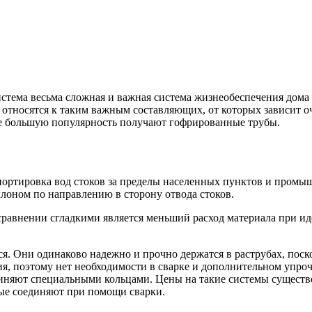
стема весьма сложная и важная система жизнеобеспечения дом
 относятся к таким важным составляющих, от которых зависит о
се большую популярность получают гофрированные трубы.
ортировка вод стоков за пределы населенных пунктов и промы
лоном по направлению в сторону отвода стоков.
авнении сгладкими является меньший расход материала при иде
я. Они одинаково надежно и прочно держатся в раструбах, пос
ия, поэтому нет необходимости в сварке и дополнительном упро
диняют специальными кольцами. Цены на такие системы существ
рые соединяют при помощи сварки.