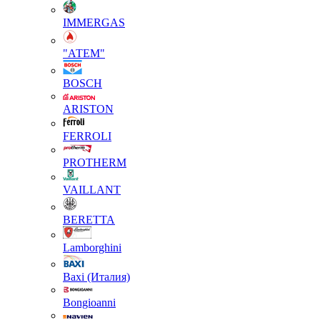
IMMERGAS
"АТЕМ"
BOSCH
ARISTON
FERROLI
PROTHERM
VAILLANT
BERETTA
Lamborghini
Baxi (Италия)
Вongioanni