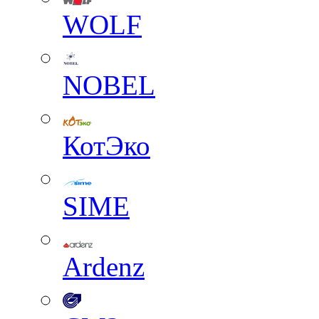
WOLF
NOBEL
КотЭко
SIME
Ardenz