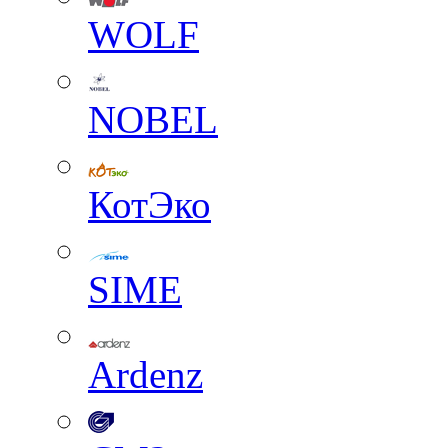
WOLF
NOBEL
КотЭко
SIME
Ardenz