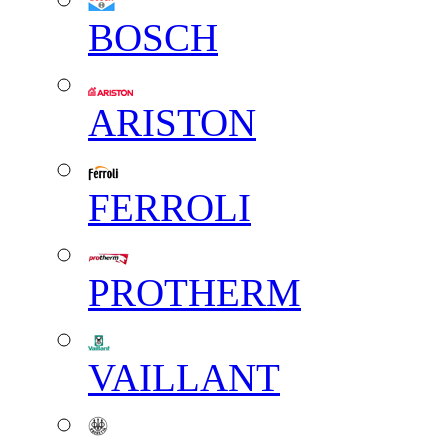
BOSCH
ARISTON
FERROLI
PROTHERM
VAILLANT