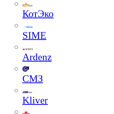
КотЭко
SIME
Ardenz
СМЗ
Kliver