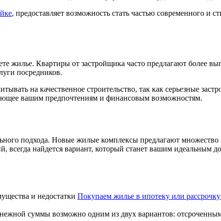
ойке
, предоставляет возможность стать частью современного и ст
ете жилье. Квартиры от застройщика часто предлагают более вы
луги посредников.
итывать на качественное строительство, так как серьезные заст
ствующее вашим предпочтениям и финансовым возможностям.
ьного подхода. Новые жилые комплексы предлагают множество 
, всегда найдется вариант, который станет вашим идеальным д
Покупаем жилье в ипотеку или рассрочку
ежной суммы возможно одним из двух вариантов: отсроченными