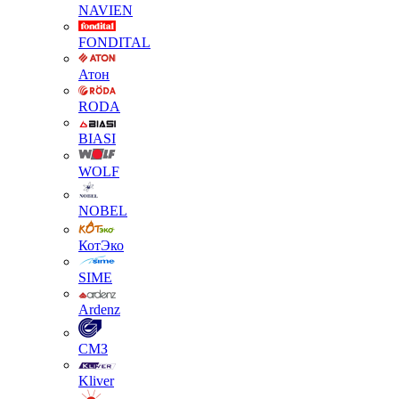
NAVIEN
FONDITAL
Атон
RODA
BIASI
WOLF
NOBEL
КотЭко
SIME
Ardenz
СМЗ
Kliver