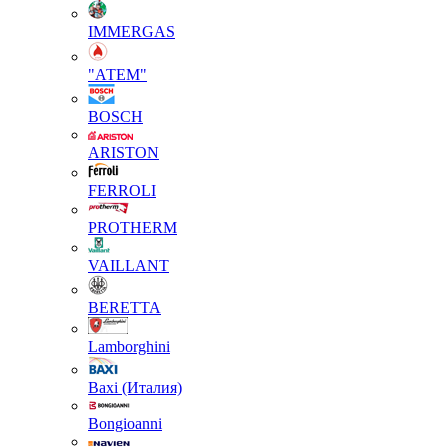
IMMERGAS
"АТЕМ"
BOSCH
ARISTON
FERROLI
PROTHERM
VAILLANT
BERETTA
Lamborghini
Baxi (Италия)
Вongioanni