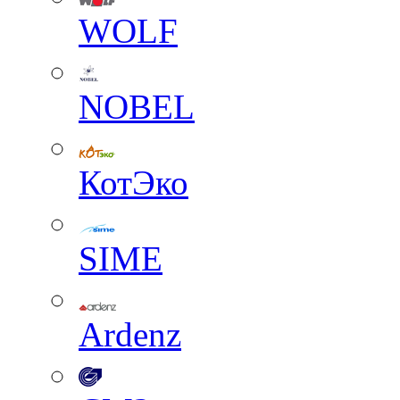
WOLF
NOBEL
КотЭко
SIME
Ardenz