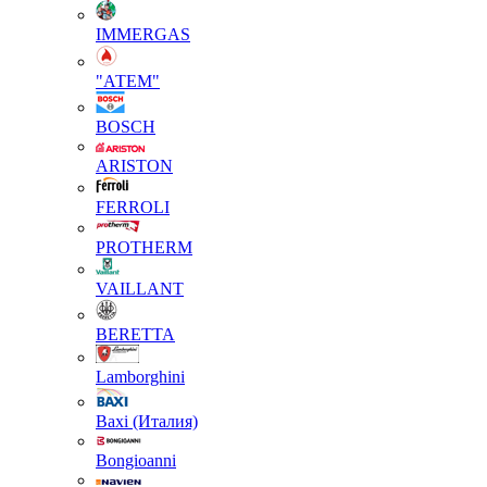
IMMERGAS
"АТЕМ"
BOSCH
ARISTON
FERROLI
PROTHERM
VAILLANT
BERETTA
Lamborghini
Baxi (Италия)
Вongioanni