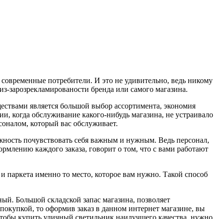
 современные потребители. И это не удивительно, ведь никому
о из-зарозрекламированости бренда или самого магазина.
ествами является большой выбор ассортимента, экономия
ии, когда обслуживание какого-нибудь магазина, не устраивало
соналом, который вас обслуживает.
жность почувствовать себя важным и нужным. Ведь персонал,
рмлению каждого заказа, говорит о том, что с вами работают
 и паркета именно то место, которое вам нужно. Такой способ
ый. Большой складской запас магазина, позволяет
покупкой, то оформив заказ в данном интернет магазине, вы
 чтобы купить уличный светильник наилучшего качества, нужно