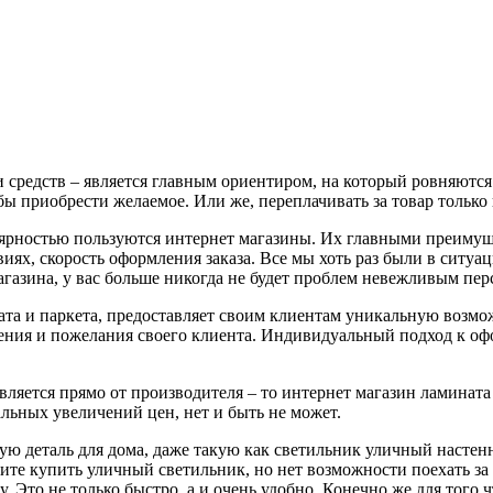
 средств – является главным ориентиром, на который ровняются
тобы приобрести желаемое. Или же, переплачивать за товар тольк
ярностью пользуются интернет магазины. Их главными преимущ
ях, скорость оформления заказа. Все мы хоть раз были в ситуац
газина, у вас больше никогда не будет проблем невежливым пер
та и паркета, предоставляет своим клиентам уникальную возмо
ения и пожелания своего клиента. Индивидуальный подход к офо
вляется прямо от производителя – то интернет магазин ламината
альных увеличений цен, нет и быть не может.
ю деталь для дома, даже такую как светильник уличный настенн
ите купить уличный светильник, но нет возможности поехать за 
. Это не только быстро, а и очень удобно. Конечно же для того