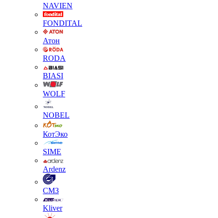
NAVIEN
FONDITAL
Атон
RODA
BIASI
WOLF
NOBEL
КотЭко
SIME
Ardenz
СМЗ
Kliver