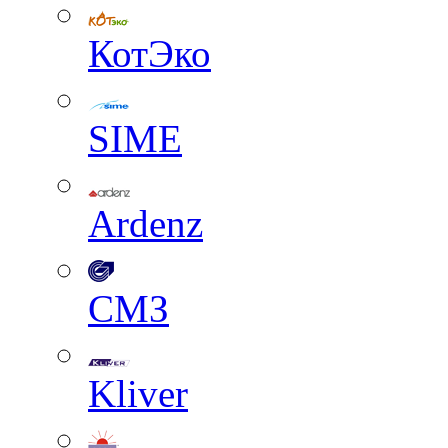
КотЭко
SIME
Ardenz
СМЗ
Kliver