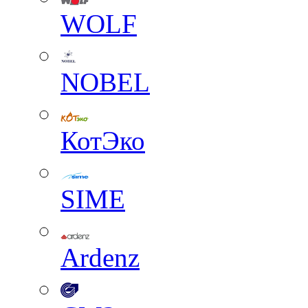
WOLF
NOBEL
КотЭко
SIME
Ardenz