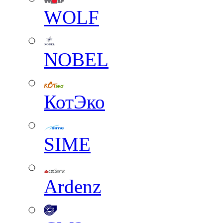
WOLF
NOBEL
КотЭко
SIME
Ardenz