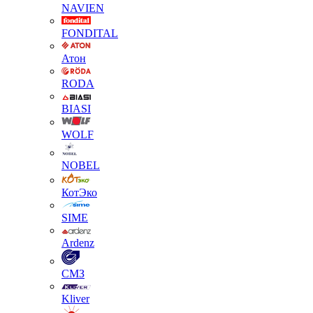
NAVIEN
FONDITAL
Атон
RODA
BIASI
WOLF
NOBEL
КотЭко
SIME
Ardenz
СМЗ
Kliver