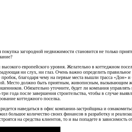
я покупка загородной недвижимости становится не только прият
мание?
 высокого европейского уровня. Желательно в коттеджном посел
радующая ни слух, ни глаз. Очень важно определить правильное 
 пробок, благодаря чему на первые места вышли трасса «Дон» и
ий. Место должно быть приятным, живописным, вызывающим жел
ошенников. Обязательно уточните, будет ли компания управлять
три года после завершения строительства, чтобы в случае выяв
рование коттеджного поселка.
придется наведаться в офис компании-застройщика и ознакомить
ил большое количество своих финансов в разработку и реализаци
строятся на средства клиентов, то и вы попадете в зависимость 