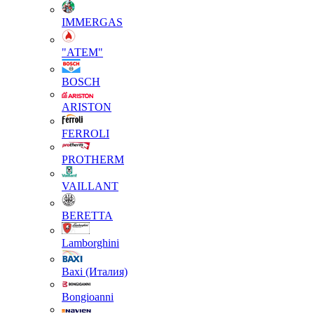
IMMERGAS
"АТЕМ"
BOSCH
ARISTON
FERROLI
PROTHERM
VAILLANT
BERETTA
Lamborghini
Baxi (Италия)
Вongioanni