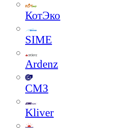
КотЭко
SIME
Ardenz
СМЗ
Kliver