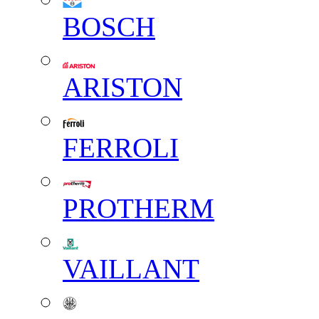
BOSCH
ARISTON
FERROLI
PROTHERM
VAILLANT