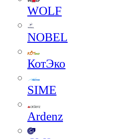
WOLF
NOBEL
КотЭко
SIME
Ardenz