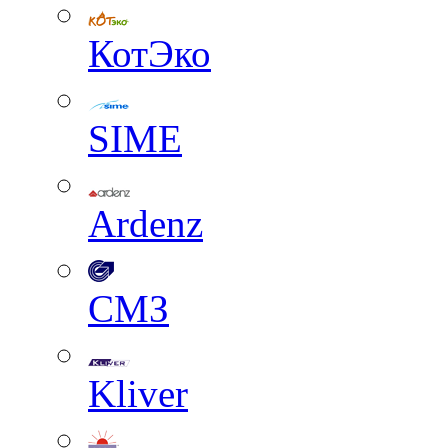
КотЭко
SIME
Ardenz
СМЗ
Kliver