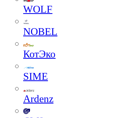
WOLF
NOBEL
КотЭко
SIME
Ardenz