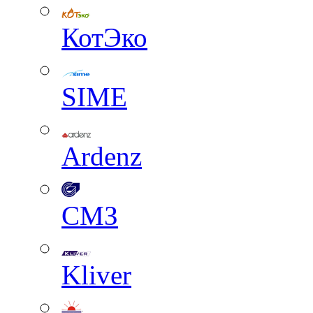
КотЭко
SIME
Ardenz
СМЗ
Kliver