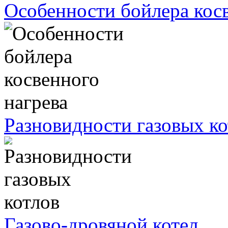
Особенности бойлера косв
Разновидности газовых ко
Газово-дровяной котел