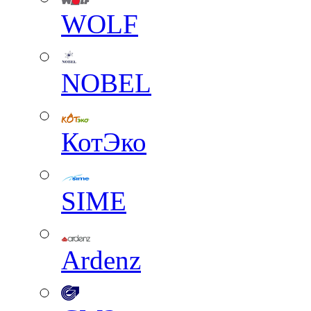
WOLF
NOBEL
КотЭко
SIME
Ardenz