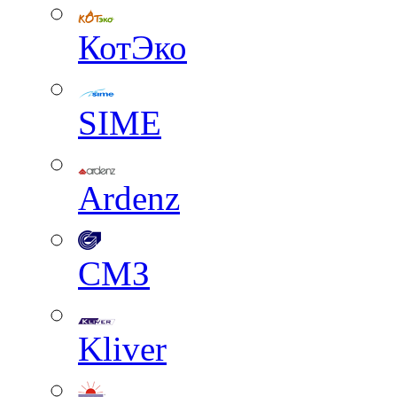
КотЭко
SIME
Ardenz
СМЗ
Kliver