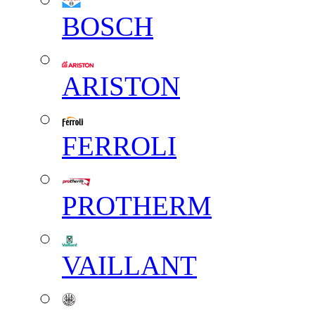
BOSCH
ARISTON
FERROLI
PROTHERM
VAILLANT