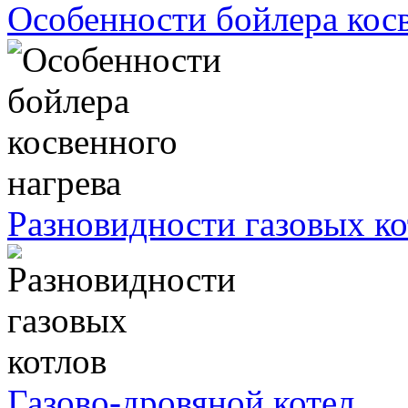
Особенности бойлера косв
Разновидности газовых ко
Газово-дровяной котел