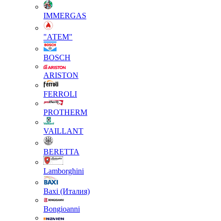
IMMERGAS
"АТЕМ"
BOSCH
ARISTON
FERROLI
PROTHERM
VAILLANT
BERETTA
Lamborghini
Baxi (Италия)
Вongioanni