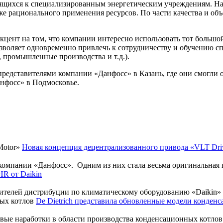
сящихся к специализированным энергетическим учреждениям. На
же рационального применения ресурсов. По части качества и о
цент на том, что компании интересно использовать тот большой
оляет одновременно привлечь к сотрудничеству и обучению сп
 промышленные производства и т.д.).
представителями компании «Данфосс» в Казань, где они смогли 
Данфосс» в Подмосковье.
Новая концепция децентрализованного привода «VLT Dri
омпании «Данфосс». Одним из них стала весьма оригинальная к
R от Daikin
телей дистрибуции по климатическому оборудованию «Daikin» в 
De Dietrich представила обновленные модели конден
новые наработки в области производства конденсационных котло