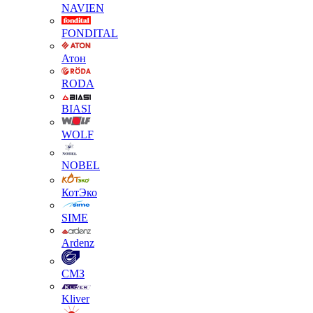
NAVIEN
FONDITAL
Атон
RODA
BIASI
WOLF
NOBEL
КотЭко
SIME
Ardenz
СМЗ
Kliver