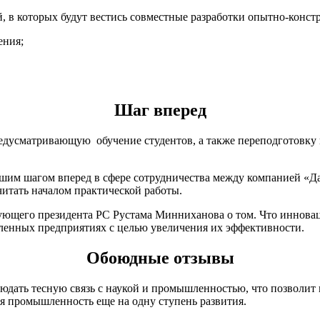
в которых будут вестись совместные разработки опытно-констру
ения;
Шаг вперед
дусматривающую обучение студентов, а также переподготовку ве
ьшим шагом вперед в сфере сотрудничества между компанией «Д
читать началом практической работы.
твующего президента РС Рустама Минниханова о том. Что инновац
ленных предприятиях с целью увеличения их эффективности.
Обоюдные отзывы
людать тесную связь с наукой и промышленностью, что позволи
 промышленность еще на одну ступень развития.