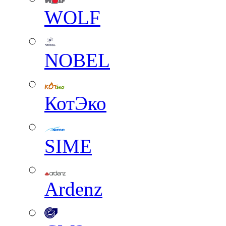
WOLF
NOBEL
КотЭко
SIME
Ardenz