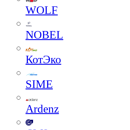
WOLF
NOBEL
КотЭко
SIME
Ardenz