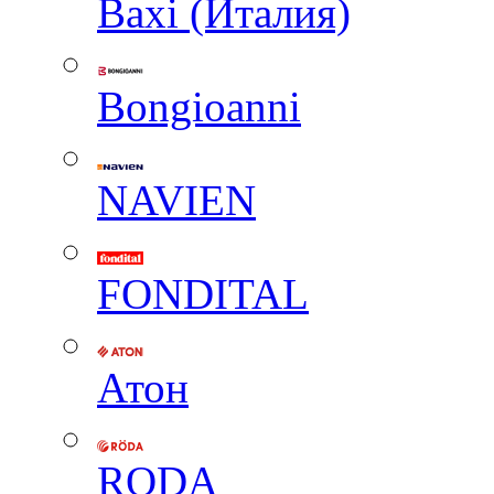
Baxi (Италия)
Вongioanni
NAVIEN
FONDITAL
Атон
RODA