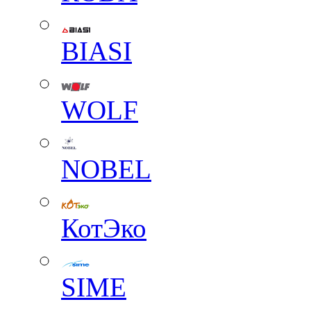
BIASI
WOLF
NOBEL
КотЭко
SIME