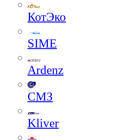
КотЭко
SIME
Ardenz
СМЗ
Kliver