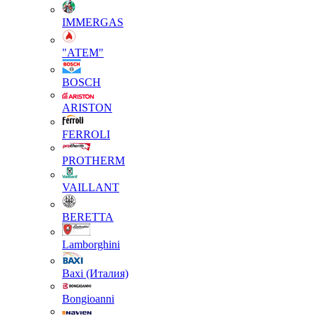
IMMERGAS
"АТЕМ"
BOSCH
ARISTON
FERROLI
PROTHERM
VAILLANT
BERETTA
Lamborghini
Baxi (Италия)
Вongioanni