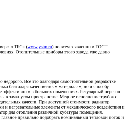
версал ТБС» (
www.ystm.ru
) по всем заявленным ГОСТ
ловиях. Отопительные приборы этого завода уже давно
 недорого. Всё это благодаря самостоятельной разработке
лько благодаря качественным материалам, но и способу
лее эффективным в больших помещениях. Регулярный перегон
ры в замкнутом пространстве. Медное исполнение трубок с
дительных качеств. При доступной стоимости радиатор
и и нагревательные элементы от механического воздействия и
иатор для отопления различной кубатуры помещения.
, главное правильно подобрать номинальный тепловой поток и