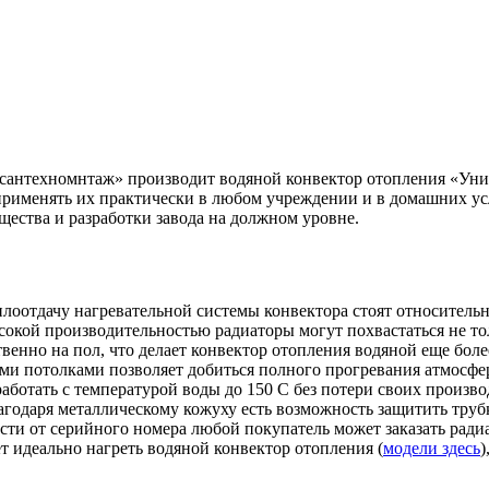
антехномнтаж» производит водяной конвектор отопления «Уни
применять их практически в любом учреждении и в домашних ус
щества и разработки завода на должном уровне.
оотдачу нагревательной системы конвектора стоят относительно
сокой производительностью радиаторы могут похвастаться не то
твенно на пол, что делает конвектор отопления водяной еще бо
ими потолками позволяет добиться полного прогревания атмосфе
ботать с температурой воды до 150 С без потери своих произво
годаря металлическому кожуху есть возможность защитить трубк
ости от серийного номера любой покупатель может заказать рад
идеально нагреть водяной конвектор отопления (
модели здесь
)