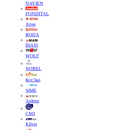
NAVIEN
FONDITAL
Атон
RODA
BIASI
WOLF
NOBEL
КотЭко
SIME
Ardenz
СМЗ
Kliver