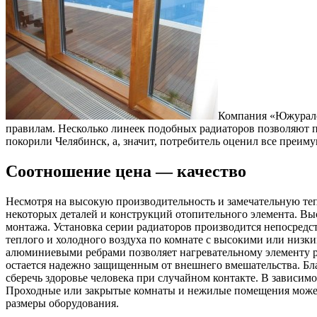
Компания «Южуралс
правилам. Несколько линеек подобных радиаторов позволяют 
покорили Челябинск, а, значит, потребитель оценил все преиму
Соотношение цена — качество
Несмотря на высокую производительность и замечательную тепл
некоторых деталей и конструкций отопительного элемента. Вы
монтажа. Установка серии радиаторов производится непосредс
теплого и холодного воздуха по комнате с высокими или низк
алюминиевыми ребрами позволяет нагревательному элементу ра
остается надежно защищенным от внешнего вмешательства. Бла
сберечь здоровье человека при случайном контакте. В зависим
Проходные или закрытые комнаты и нежилые помещения может 
размеры оборудования.