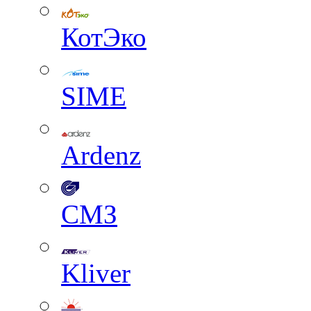
КотЭко
SIME
Ardenz
СМЗ
Kliver