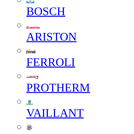
BOSCH
ARISTON
FERROLI
PROTHERM
VAILLANT