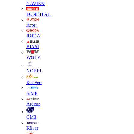
NAVIEN
FONDITAL
Атон
RODA
BIASI
WOLF
NOBEL
КотЭко
SIME
Ardenz
СМЗ
Kliver