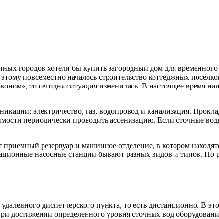
ных городов хотели бы купить загородный дом для временного
этому повсеместно началось строительство коттеджных поселков
коном», то сегодня ситуация изменилась. В настоящее время на
никации: электричество, газ, водопровод и канализация. Прок
мости периодически проводить ассенизацию. Если сточные воды
т приемный резервуар и машинное отделение, в котором находят
изационные насосные станции бывают разных видов и типов. По
 удаленного диспетчерского пункта, то есть дистанционно. В э
ри достижении определенного уровня сточных вод оборудование 