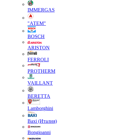
IMMERGAS
"АТЕМ"
BOSCH
ARISTON
FERROLI
PROTHERM
VAILLANT
BERETTA
Lamborghini
Baxi (Италия)
Вongioanni