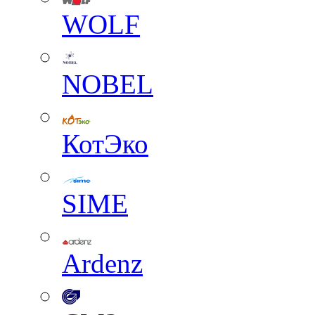
WOLF
NOBEL
КотЭко
SIME
Ardenz