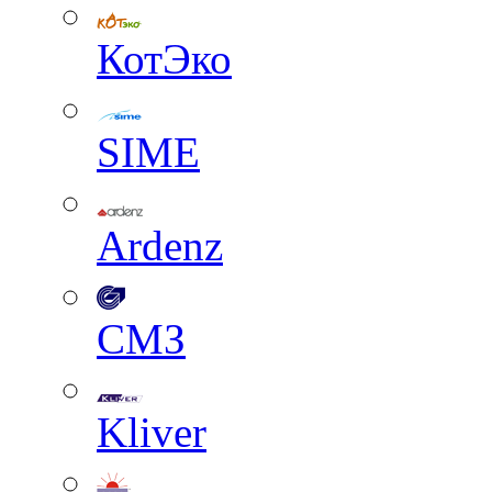
КотЭко
SIME
Ardenz
СМЗ
Kliver