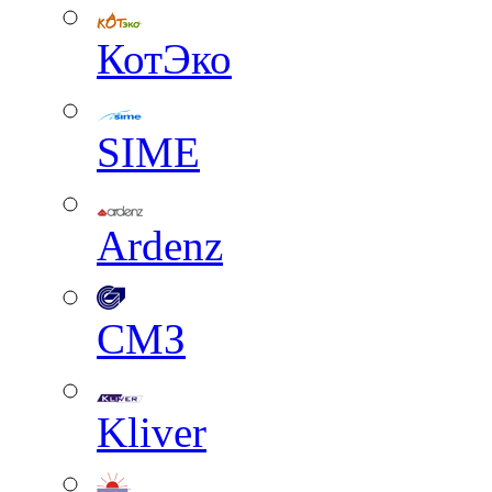
КотЭко
SIME
Ardenz
СМЗ
Kliver