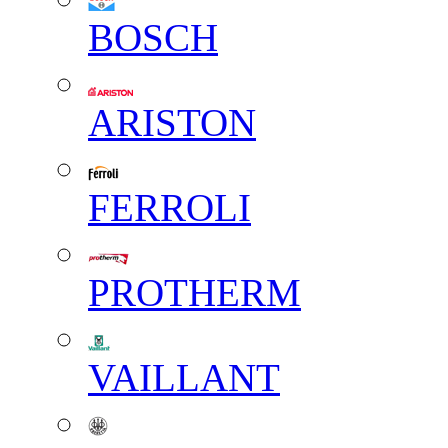
BOSCH
ARISTON
FERROLI
PROTHERM
VAILLANT