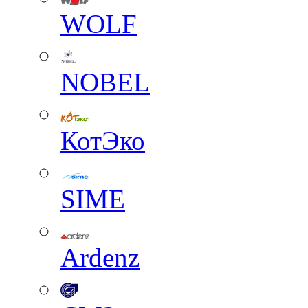
WOLF
NOBEL
КотЭко
SIME
Ardenz