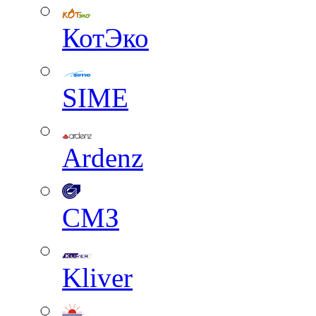
КотЭко
SIME
Ardenz
СМЗ
Kliver