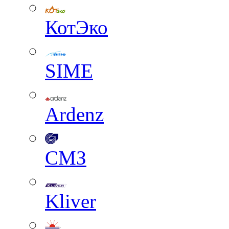
КотЭко
SIME
Ardenz
СМЗ
Kliver